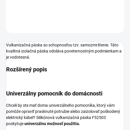
−
+
Pridať do košíka
OPÝTAŤ SA
Vulkanizačná páska so schopnosťou tzv. samozmrštenie. Táto
kvalitná izolačná páska odoláva poveternostným podmienkam a
je vodotesná.
Rozšírený popis
Univerzálny pomocník do domácnosti
Chceli by ste mať doma univerzálneho pomocníka, ktorý vám
pomôže opraviť prasknuté potrubie alebo zaizolovať poškodený
elektrický kábel? Silikónová vulkanizačná páska F52503
poskytuje
univerzálnu možnosť použitia.