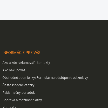
Z
á
p
ä
t
i
INFORMÁCIE PRE VÁS
e
Ako a kde reklamovať - kontakty
Ako nakupovať
Obchodné podmienky/Formulár na odstúpenie od zmluvy
Často kladené otázky
Reklamačný poriadok
Doprava a možnosť platby
Kontakty