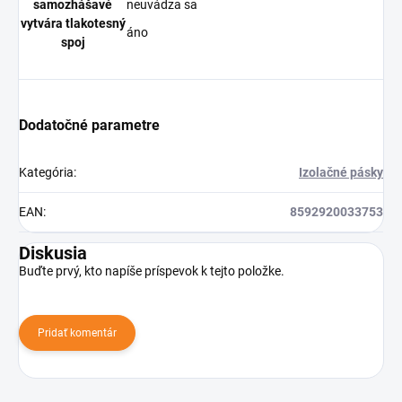
samozhášavé
neuvádza sa
vytvára tlakotesný
áno
spoj
Dodatočné parametre
Kategória
:
Izolačné pásky
EAN
:
8592920033753
Diskusia
Buďte prvý, kto napíše príspevok k tejto položke.
Pridať komentár