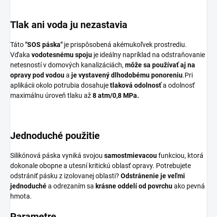
Tlak ani voda ju nezastavia
Táto
"SOS páska"
je prispôsobená akémukoľvek prostrediu.
Vďaka
vodotesnému spoju
je ideálny napríklad na odstraňovanie
netesností v domových kanalizáciách,
môže sa používať aj na
opravy pod vodou
a
je vystavený dlhodobému ponoreniu
.Pri
aplikácii okolo potrubia dosahuje
tlaková odolnosť
a odolnosť
maximálnu úroveň tlaku až
8 atm/0,8 MPa.
Jednoduché použitie
Silikónová páska vyniká svojou
samostmievacou
funkciou, ktorá
dokonale obopne a utesní kritickú oblasť opravy. Potrebujete
odstrániť pásku z izolovanej oblasti?
Odstránenie je veľmi
jednoduché
a odrezaním sa
krásne oddelí od povrchu
ako pevná
hmota.
Parametre