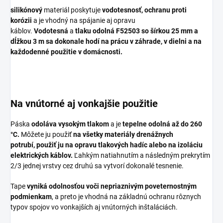
silikónový
materiál poskytuje
vodotesnosť, ochranu proti
korózii
a je vhodný na spájanie aj opravu
káblov.
Vodotesná
a
tlaku odolná
F52503
so šírkou 25 mm a
dĺžkou 3 m
sa dokonale hodí na prácu v záhrade, v dielni a na
každodenné použitie v domácnosti.
Na vnútorné aj vonkajšie použitie
Páska
odoláva vysokým tlakom
a je
tepelne odolná až do 260
°C.
Môžete ju použiť
na všetky materiály drenážnych
potrubí,
použiť ju na opravu tlakových hadíc alebo na izoláciu
elektrických káblov.
Ľahkým natiahnutím a následným prekrytím
2/3 jednej vrstvy cez druhú sa vytvorí dokonalé tesnenie.
Tape
vyniká odolnosťou voči nepriaznivým poveternostným
podmienkam
, a preto je vhodná na základnú ochranu rôznych
typov spojov vo vonkajších aj vnútorných inštaláciách.