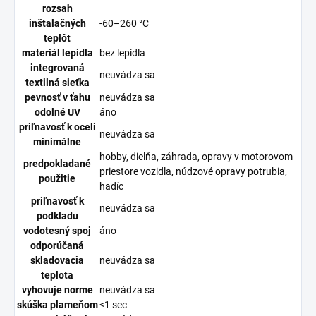
rozsah
inštalačných
-60–260 °C
teplôt
materiál lepidla
bez lepidla
integrovaná
neuvádza sa
textilná sieťka
pevnosť v ťahu
neuvádza sa
odolné UV
áno
priľnavosť k oceli
neuvádza sa
minimálne
hobby, dielňa, záhrada, opravy v motorovom
predpokladané
priestore vozidla, núdzové opravy potrubia,
použitie
hadíc
priľnavosť k
neuvádza sa
podkladu
vodotesný spoj
áno
odporúčaná
skladovacia
neuvádza sa
teplota
vyhovuje norme
neuvádza sa
skúška plameňom
<1 sec