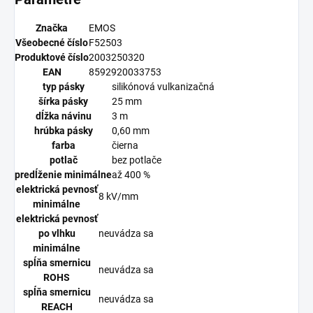
Značka
EMOS
Všeobecné číslo
F52503
Produktové číslo
2003250320
EAN
8592920033753
typ pásky
silikónová vulkanizačná
šírka pásky
25 mm
dĺžka návinu
3 m
hrúbka pásky
0,60 mm
farba
čierna
potlač
bez potlače
predĺženie minimálne
až 400 %
elektrická pevnosť
8 kV/mm
minimálne
elektrická pevnosť
po vlhku
neuvádza sa
minimálne
spĺňa smernicu
neuvádza sa
ROHS
spĺňa smernicu
neuvádza sa
REACH