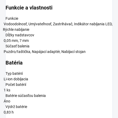
Funkcie a vlastnosti
Funkcie
Vodoodolnosť, Umývateľnosť, Zastrihávač, Indikátor nabíjania LED,
Rýchle nabíjanie
Dĺžky nadstavcov
0,05 mm, 7 mm
Súčasť balenia
Puzdro/taštička, Napájací adaptér, Nabíjací stojan
Batéria
Typ batérií
Li-ion dobíjacia
Počet batérií
1 ks
Batérie súčasťou balenia
Áno
Výdrž batérie
0,83 h