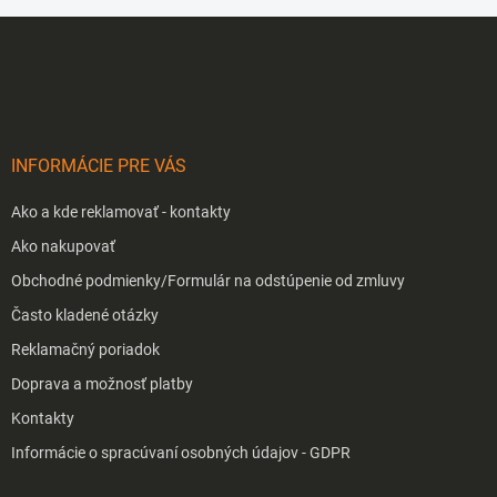
Z
á
p
ä
t
i
INFORMÁCIE PRE VÁS
e
Ako a kde reklamovať - kontakty
Ako nakupovať
Obchodné podmienky/Formulár na odstúpenie od zmluvy
Často kladené otázky
Reklamačný poriadok
Doprava a možnosť platby
Kontakty
Informácie o spracúvaní osobných údajov - GDPR