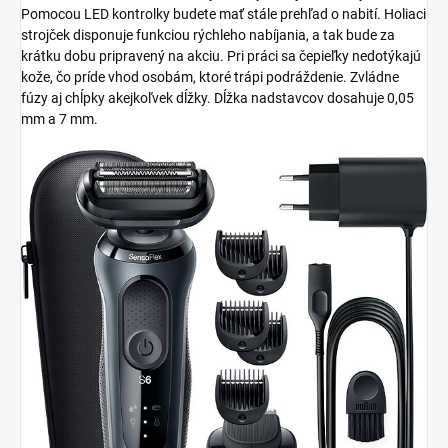
Pomocou LED kontrolky budete mať stále prehľad o nabití. Holiaci
strojček disponuje funkciou rýchleho nabíjania, a tak bude za
krátku dobu pripravený na akciu. Pri práci sa čepieľky nedotýkajú
kože, čo príde vhod osobám, ktoré trápi podráždenie. Zvládne
fúzy aj chĺpky akejkoľvek dĺžky. Dĺžka nadstavcov dosahuje 0,05
mm a 7 mm.