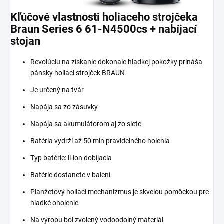
Kľúčové vlastnosti holiaceho strojčeka
Braun Series 6 61-N4500cs + nabíjací
stojan
Revolúciu na získanie dokonale hladkej pokožky prináša
pánsky holiaci strojček BRAUN
Je určený na tvár
Napája sa zo zásuvky
Napája sa akumulátorom aj zo siete
Batéria vydrží až 50 min pravidelného holenia
Typ batérie: li-ion dobíjacia
Batérie dostanete v balení
Planžetový holiaci mechanizmus je skvelou pomôckou pre
hladké oholenie
Na výrobu bol zvolený vodoodolný materiál