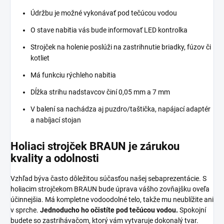
Údržbu je možné vykonávať pod tečúcou vodou
O stave nabitia vás bude informovať LED kontrolka
Strojček na holenie poslúži na zastrihnutie briadky, fúzov či
kotliet
Má funkciu rýchleho nabitia
Dĺžka strihu nadstavcov činí 0,05 mm a 7 mm
V balení sa nachádza aj puzdro/taštička, napájací adaptér
a nabíjací stojan
Holiaci strojček BRAUN je zárukou
kvality a odolnosti
Vzhľad býva často dôležitou súčasťou našej sebaprezentácie. S
holiacim strojčekom BRAUN bude úprava vášho zovňajšku oveľa
účinnejšia. Má kompletne vodoodolné telo, takže mu neublížite ani
v sprche.
Jednoducho ho očistíte pod tečúcou vodou.
Spokojní
budete so zastrihávačom, ktorý vám vytvaruje dokonalý tvar.