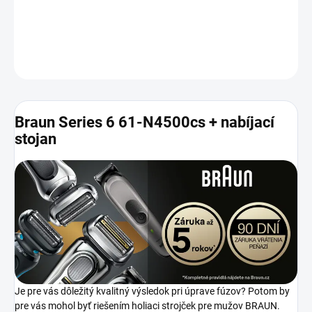
−
+
Pridať do košíka
OPÝTAŤ SA
Braun Series 6 61-N4500cs + nabíjací
stojan
Je pre vás dôležitý kvalitný výsledok pri úprave fúzov? Potom by
pre vás mohol byť riešením holiaci strojček pre mužov BRAUN.