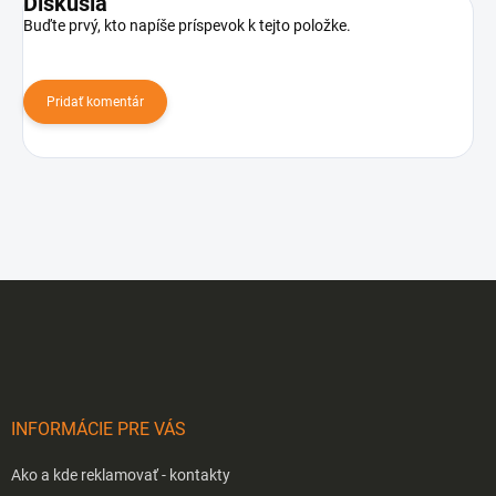
Diskusia
Buďte prvý, kto napíše príspevok k tejto položke.
Pridať komentár
Z
á
p
ä
t
i
INFORMÁCIE PRE VÁS
e
Ako a kde reklamovať - kontakty