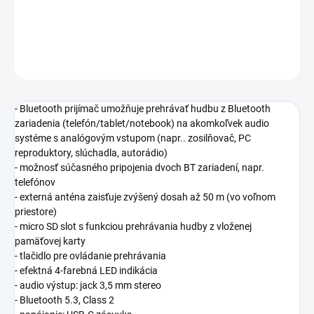
−
+
Pridať do košíka
OPÝTAŤ SA
- Bluetooth prijímač umožňuje prehrávať hudbu z Bluetooth
zariadenia (telefón/tablet/notebook) na akomkoľvek audio
systéme s analógovým vstupom (napr.. zosilňovač, PC
reproduktory, slúchadla, autorádio)
- možnosť súčasného pripojenia dvoch BT zariadení, napr.
telefónov
- externá anténa zaisťuje zvýšený dosah až 50 m (vo voľnom
priestore)
- micro SD slot s funkciou prehrávania hudby z vloženej
pamäťovej karty
- tlačidlo pre ovládanie prehrávania
- efektná 4-farebná LED indikácia
- audio výstup: jack 3,5 mm stereo
- Bluetooth 5.3, Class 2