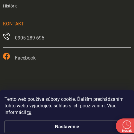
História
KONTAKT
0905 289 695
Facebook
Tento web používa súbory cookie. Ďalším prechádzaním
tohto webu vyjadrujete súhlas s ich používaním. Viac
informácií
tu
.
Prevádzka v Trnave je od 26.5.2026 trvale zatvorená.
Nastavenie
Eshop bude fungovať až do odvolania výpredajom
Zobraziť
tovaru - ceny sa budú postupne nastavovať. Položky kde