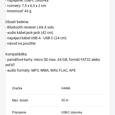
- napájanie: USB-C zásuvka
- rozmery: 7,5 x 6,5 x 2 cm
- hmotnosť: 43 g
Obsah balenia:
- Bluetooth receiver Link.it solo
- audio kábel jack-jack (42 cm)
- napájací kábel USB-A - USB-C (24 cm)
- návod na použitie
Kompatibilita:
- pamäťové karty: micro SD max. 64 GB, formát FAT32 alebo
exFAT
- audio formáty: MP3, WMA, WAV, FLAC, APE
Značka
HAMA
Max. dosah
50 m
Pripojenie
USB-C zásuvka