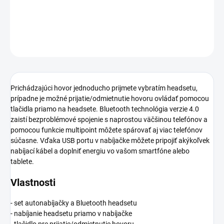
−
+
Pridať do košíka
OPÝTAŤ SA
Prichádzajúci hovor jednoducho prijmete vybratím headsetu,
prípadne je možné prijatie/odmietnutie hovoru ovládať pomocou
tlačidla priamo na headsete. Bluetooth technológia verzie 4.0
zaistí bezproblémové spojenie s naprostou väčšinou telefónov a
pomocou funkcie multipoint môžete spárovať aj viac telefónov
súčasne. Vďaka USB portu v nabíjačke môžete pripojiť akýkoľvek
nabíjací kábel a doplniť energiu vo vašom smartfóne alebo
tablete.
Vlastnosti
- set autonabíjačky a Bluetooth headsetu
- nabíjanie headsetu priamo v nabíjačke