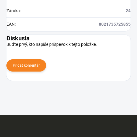
Záruka
:
24
EAN
:
8021735725855
Diskusia
Buďte prvý, kto napíše príspevok k tejto položke.
Pridať komentár
Z
á
p