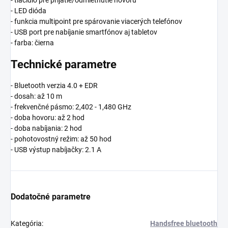
- tlačidlo pre prijatie/odmietnutie hovoru
- LED dióda
- funkcia multipoint pre spárovanie viacerých telefónov
- USB port pre nabíjanie smartfónov aj tabletov
- farba: čierna
Technické parametre
- Bluetooth verzia 4.0 + EDR
- dosah: až 10 m
- frekvenčné pásmo: 2,402 - 1,480 GHz
- doba hovoru: až 2 hod
- doba nabíjania: 2 hod
- pohotovostný režim: až 50 hod
- USB výstup nabíjačky: 2.1 A
Dodatočné parametre
Kategória
:
Handsfree bluetooth