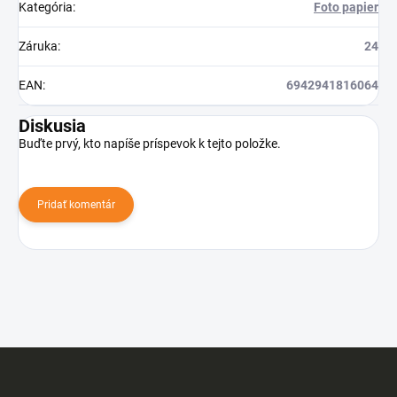
Kategória
:
Foto papier
Záruka
:
24
EAN
:
6942941816064
Diskusia
Buďte prvý, kto napíše príspevok k tejto položke.
Pridať komentár
Z
á
p