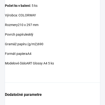
Počet ks v balení:
5 ks
Výrobca: COLORWAY
Rozmery210 x 297 mm
Povrch papírulesklý
Gramáž papíru (g/m2)690
Formát papíeraA4
Modelové čísloART Glossy A4 5 ks
Dodatočné parametre