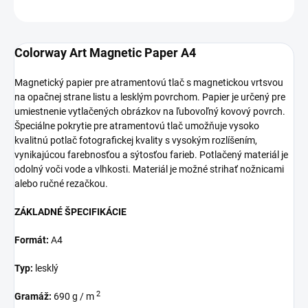
OPÝTAŤ SA
Colorway Art Magnetic Paper A4
Magnetický papier pre atramentovú tlač s magnetickou vrtsvou
na opačnej strane listu a lesklým povrchom. Papier je určený pre
umiestnenie vytlačených obrázkov na ľubovoľný kovový povrch.
Špeciálne pokrytie pre atramentovú tlač umožňuje vysoko
kvalitnú potlač fotografickej kvality s vysokým rozlíšením,
vynikajúcou farebnosťou a sýtosťou farieb. Potlačený materiál je
odolný voči vode a vlhkosti. Materiál je možné strihať nožnicami
alebo ručné rezačkou.
ZÁKLADNÉ ŠPECIFIKÁCIE
Formát:
A4
Typ:
lesklý
2
Gramáž:
690 g / m