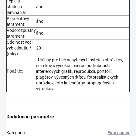
Teplá a
studená
áno
laminácia:
Pigmentový
áno
atrament:
Vodorozpustný
áno
atrament:
Odolnosť voči
vyblednutiu *
20
(roky):
Určený pre tlač nasýtených ostrých obrázkov,
snímkov s vysokou mierou podrobností,
Použitie:
interiérových grafík, reprodukcií, portfólií,
plagátov, vývesných štítov, fotorealistických
obrázkov, foto kalendárov, propagačných
výrobkov.
Dodatočné parametre
Kategória
:
Foto papier