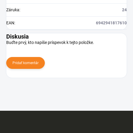
Záruka
:
24
EAN
:
6942941817610
Diskusia
Buďte prvý, kto napíše príspevok k tejto položke.
Pridať komentár
Z
á
p