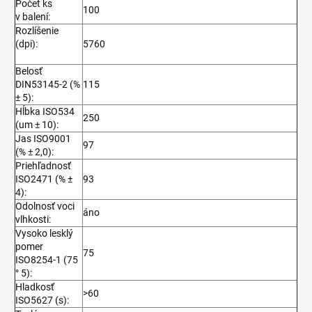
Počet ks
100
v balení:
Rozlíšenie
(dpi):
5760
Belosť
DIN53145-2 (%
115
± 5):
Hĺbka ISO534
250
(um ± 10):
Jas ISO9001
97
(% ± 2,0):
Priehľadnosť
ISO2471 (% ±
93
4):
Odolnosť voci
áno
vlhkosti:
Vysoko lesklý
pomer
75
ISO8254-1 (75
° 5):
Hladkosť
>60
ISO5627 (s):