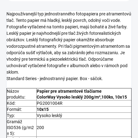
Najpoužívanejší typ jednostranného fotopapiera pre atramentovú
tlač. Tento papier má hladký, lesklý povrch, odolný voči vode.
Fotografie vytlačené na tomto papieri, majú bohaté a živé farby.
Lesklý papier je najvhodnejší pre tlač živých fotorealistických
obrázkov. Lesklý fotografický papier okamžite absorbuje
vodorozpustné atramenty. Pri tlači pigmentovým atramentom sa
odporúča sušiť výtlačok, aby sa zabránilo jeho rozmazaniu. Je
vhodný pre termickú a piezoelektrickú tlač. Odporúčame
uchovávať vytlačené fotografie v albumoch alebo v rámoch pod
sklom.
Standard Series - jednostranný papier. Box - sáčok.
Názov
Papier pre atramentové tlačiarne
produktu:
ColorWay Vysoko lesklý 200g/m²,100ks, 10x15
Kód:
PG2001004R
Formát:
10x15
Typ:
Vysoko lesklý
Gramáž
ISO536 (g/m2
200
± 5):