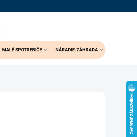
adené otázky
Reklamačný poriadok
Doprava a možnosť platby
PRÁZDNY KOŠÍK
NÁKUPNÝ
KOŠÍK
MALÉ SPOTREBIČE
NÁRADIE-ZÁHRADA
BÝVANIE