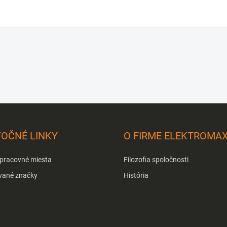
TOČNÉ LINKY
O FIRME ELEKTROMA
 pracovné miesta
Filozofia spoločnosti
vané značky
História