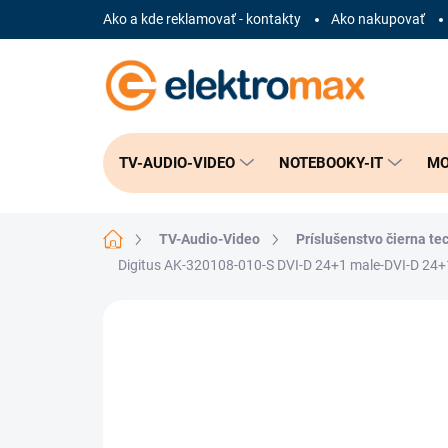
Prejsť
Ako a kde reklamovať - kontakty
Ako nakupovať
na
obsah
TV-AUDIO-VIDEO
NOTEBOOKY-IT
MO
Domov
TV-Audio-Video
Príslušenstvo čierna te
Digitus AK-320108-010-S DVI-D 24+1 male-DVI-D 24+
Neohodnotené
Podrobnosti hodnote