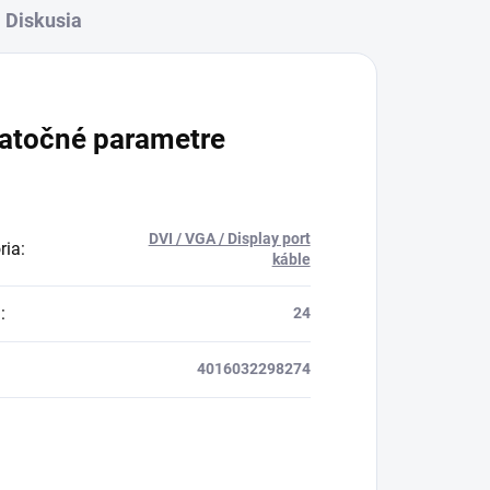
Diskusia
atočné parametre
DVI / VGA / Display port
ria
:
káble
a
:
24
4016032298274