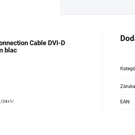
Dod
nnection Cable DVI-D
m blac
Kategó
Záruk
) /24+1/
EAN
: