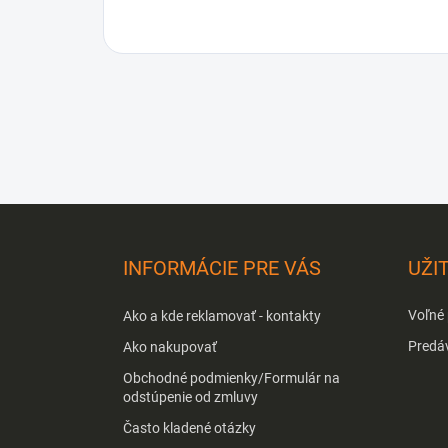
Z
á
p
INFORMÁCIE PRE VÁS
UŽI
ä
t
Voľné
Ako a kde reklamovať - kontakty
i
e
Predá
Ako nakupovať
Obchodné podmienky/Formulár na
odstúpenie od zmluvy
Často kladené otázky