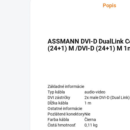
Popis
ASSMANN DVI-D DualLink Co
(24+1) M /DVI-D (24+1) M 1
Základné informácie
Typ kábla
audio-video
DVI zástrčky
2x male DVI-D (Dual Link
Dĺžka kábla
1 m
Ostatné informácie
Pozlátené konektory
Nie
Farba kábla
Čierna
Čistá hmotnosť
0,11 kg