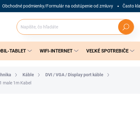
Obchodné podmienky/Formulár na odstúpenie od zmluvy
Často kl
Hľadať
BIL-TABLET
WIFI-INTERNET
VEĽKÉ SPOTREBIČE
chnika
Káble
DVI / VGA / Display port káble
1 male 1m Kabel
nia
ZNAČKA:
DIGITUS
6 €
Jednotková
SKLADOM
(1 KS)
cena: