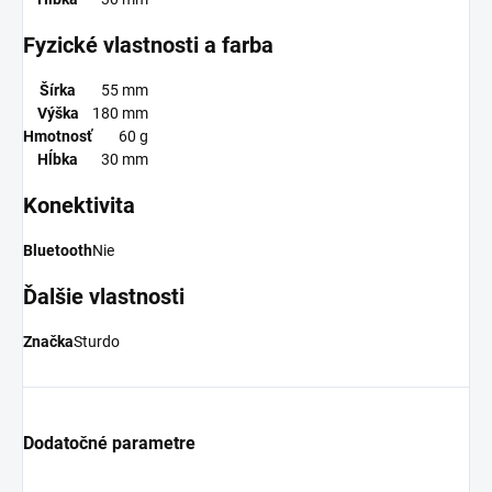
Fyzické vlastnosti a farba
Šírka
55 mm
Výška
180 mm
Hmotnosť
60 g
Hĺbka
30 mm
Konektivita
Bluetooth
Nie
Ďalšie vlastnosti
Značka
Sturdo
Dodatočné parametre