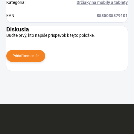
Kategória
:
Držiaky na mobily a tablety
EAN
:
8585035879101
Diskusia
Buďte prvý, kto napíše príspevok k tejto položke.
Pridať komentár
Z
á
p
ä
t