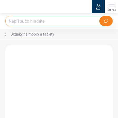
Prejsť
na
obsah
Hľadať
Držiaky na mobily a tablety
Neohodnotené
Podrobnosti hodnotenia
ZNAČKA:
STURDO