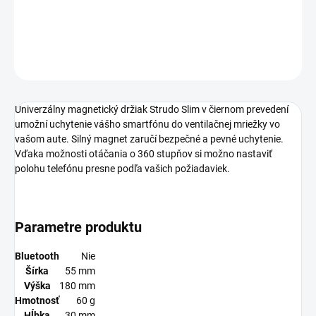
−
+
Pridať do košíka
OPÝTAŤ SA
Univerzálny magnetický držiak Strudo Slim v čiernom prevedení
umožní uchytenie vášho smartfónu do ventilačnej mriežky vo
vašom aute. Silný magnet zaručí bezpečné a pevné uchytenie.
Vďaka možnosti otáčania o 360 stupňov si možno nastaviť
polohu telefónu presne podľa vašich požiadaviek.
Parametre produktu
Bluetooth
Nie
Šírka
55 mm
Výška
180 mm
Hmotnosť
60 g
Hĺbka
30 mm