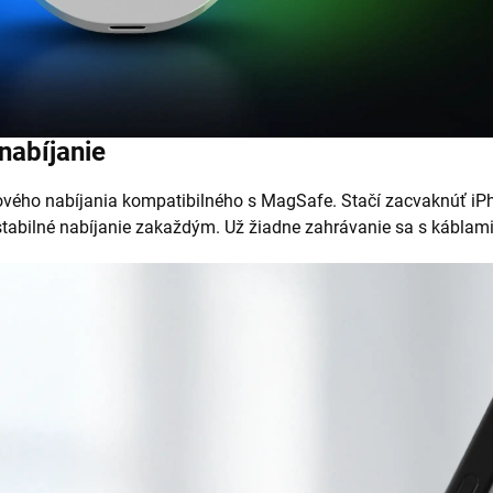
nabíjanie
ového nabíjania kompatibilného s MagSafe. Stačí zacvaknúť iP
stabilné nabíjanie zakaždým. Už žiadne zahrávanie sa s káblam