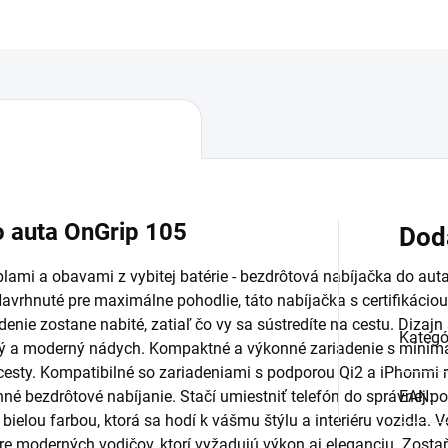
o auta OnGrip 105
Dod
lami a obavami z vybitej batérie - bezdrôtová nabíjačka do auta
rhnuté pre maximálne pohodlie, táto nabíjačka s certifikáciou
nie zostane nabité, zatiaľ čo vy sa sústredíte na cestu. Dizajn 
Kategó
ný a moderný nádych. Kompaktné a výkonné zariadenie s minimá
cesty. Kompatibilné so zariadeniami s podporou Qi2 a iPhonmi
é bezdrôtové nabíjanie. Stačí umiestniť telefón do správnej polo
EAN
:
 bielou farbou, ktorá sa hodí k vášmu štýlu a interiéru vozidla
pre moderných vodičov, ktorí vyžadujú výkon aj eleganciu. Zostaň