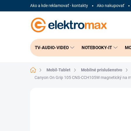
Prejsť
Ako a kde reklamovať - kontakty
Ako nakupovať
na
obsah
TV-AUDIO-VIDEO
NOTEBOOKY-IT
MO
Domov
Mobil-Tablet
Mobilné príslušenstvo
Canyon On Grip 105 CNS-CCH105W magnetický na mobil 
Neohodnotené
Podrobnosti hodnote