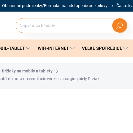
Obchodné podmienky/Formulár na odstúpenie od zmluvy
Často kl
Hľadať
BIL-TABLET
WIFI-INTERNET
VEĽKÉ SPOTREBIČE
Držiaky na mobily a tablety
do auta do ventilacie wirelles charging biely Drziak
nia
ZNAČKA:
CANYON
29,99 €
Jednotková
SKLADOM
(1 KS)
cena: