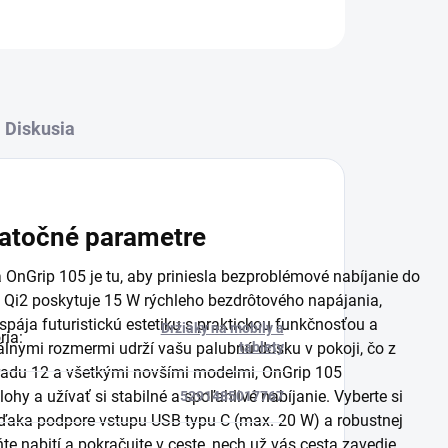
Diskusia
atočné parametre
 OnGrip 105 je tu, aby priniesla bezproblémové nabíjanie do
 Qi2 poskytuje 15 W rýchleho bezdrôtového napájania,
spája futuristickú estetiku s praktickou funkčnosťou a
Držiaky na mobily a
ria
:
lnymi rozmermi udrží vašu palubnú dosku v pokoji, čo z
tablety
 radu 12 a všetkými novšími modelmi, OnGrip 105
hy a užívať si stabilné a spoľahlivé nabíjanie. Vyberte si
5291485017767
. Vďaka podpore vstupu USB typu C (max. 20 W) a robustnej
te nabití a pokračujte v ceste, nech už vás cesta zavedie