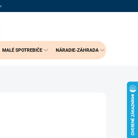
adené otázky
Reklamačný poriadok
Doprava a možnosť platby
PRÁZDNY KOŠÍK
NÁKUPNÝ
KOŠÍK
MALÉ SPOTREBIČE
NÁRADIE-ZÁHRADA
BÝVANIE