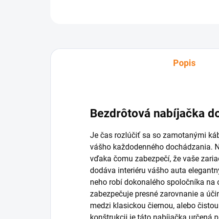
Popis
Bezdrôtová nabíjačka d
Je čas rozlúčiť sa so zamotanými káb
vášho každodenného dochádzania. Nav
vďaka čomu zabezpečí, že vaše zariade
dodáva interiéru vášho auta elegant
neho robí dokonalého spoločníka na 
zabezpečuje presné zarovnanie a účinn
medzi klasickou čiernou, alebo čistou
konštrukcii je táto nabíjačka určená 