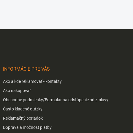
Z
á
p
ä
t
i
INFORMÁCIE PRE VÁS
e
Ako a kde reklamovať - kontakty
Ako nakupovať
Obchodné podmienky/Formulár na odstúpenie od zmluvy
Často kladené otázky
Reklamačný poriadok
Doprava a možnosť platby