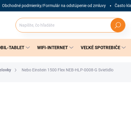
Obchodné podmienky/Formulár na odstúpenie od zmluvy
Často kl
Hľadať
BIL-TABLET
WIFI-INTERNET
VEĽKÉ SPOTREBIČE
elovky
Nebo Einstein 1500 Flex NEB-HLP-0008-G Svietidlo
nia
ZNAČKA:
NEBO
53,40 €
Jednotková
SKLADOM
(1 KS)
cena: