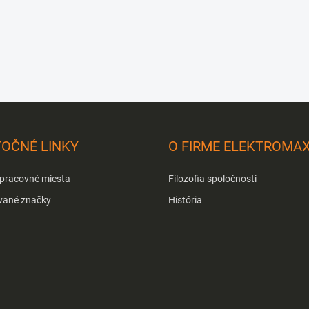
TOČNÉ LINKY
O FIRME ELEKTROMA
 pracovné miesta
Filozofia spoločnosti
vané značky
História