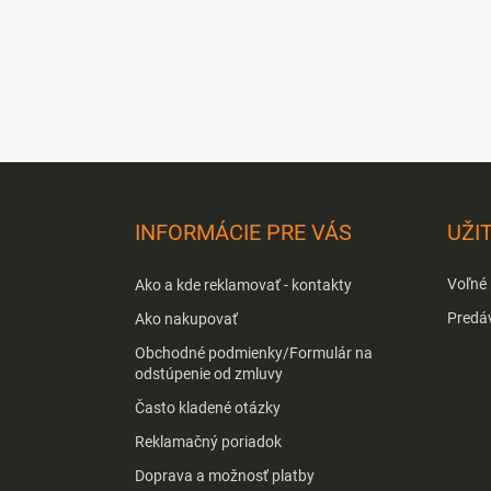
Z
á
p
INFORMÁCIE PRE VÁS
UŽI
ä
t
Voľné
Ako a kde reklamovať - kontakty
i
e
Predá
Ako nakupovať
Obchodné podmienky/Formulár na
odstúpenie od zmluvy
Často kladené otázky
Reklamačný poriadok
Doprava a možnosť platby