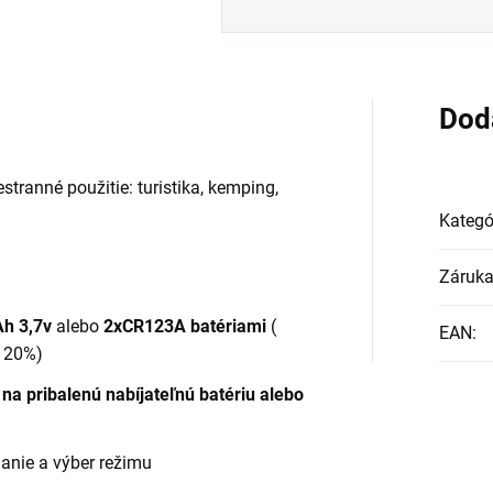
Dod
tranné použitie: turistika, kemping,
Kategó
Záruk
Ah 3,7v
alebo
2xCR123A batériami
(
EAN
:
e 20%)
a pribalenú nabíjateľnú batériu alebo
janie a výber režimu