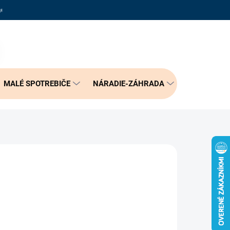
adené otázky
Reklamačný poriadok
Doprava a možnosť platby
PRÁZDNY KOŠÍK
NÁKUPNÝ
KOŠÍK
MALÉ SPOTREBIČE
NÁRADIE-ZÁHRADA
BÝVANIE