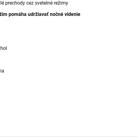
prechody cez svetelné režimy
ežim pomáha udržiavať nočné videnie
uhol
ia