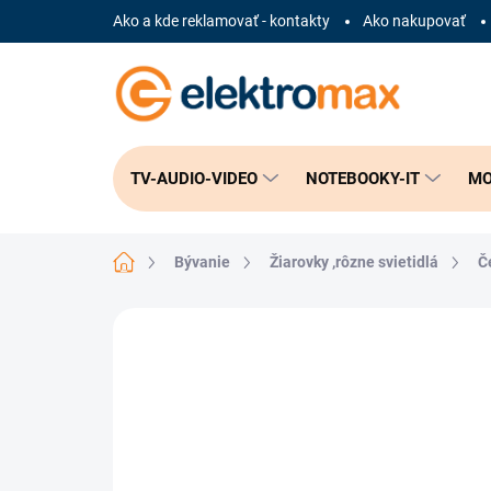
Prejsť
Ako a kde reklamovať - kontakty
Ako nakupovať
na
obsah
TV-AUDIO-VIDEO
NOTEBOOKY-IT
MO
Domov
Bývanie
Žiarovky ,rôzne svietidlá
Č
Neohodnotené
Podrobnosti hodnote