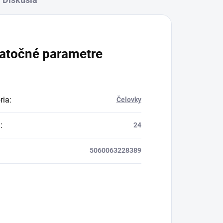
atočné parametre
ria
:
Čelovky
a
:
24
5060063228389