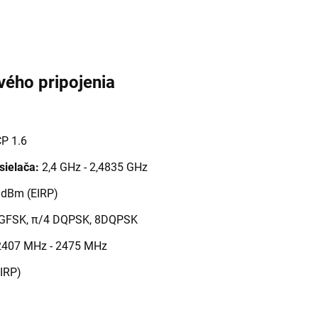
vého pripojenia
P 1.6
sielača:
2,4 GHz - 2,4835 GHz
 dBm (EIRP)
GFSK, π/4 DQPSK, 8DQPSK
407 MHz - 2475 MHz
IRP)