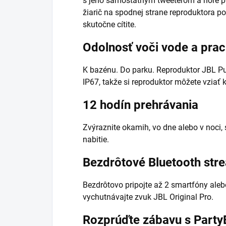
s jeho samostatným tweeterom a hore p
žiarič na spodnej strane reproduktora p
skutočne cítite.
Odolnosť voči vode a prac
K bazénu. Do parku. Reproduktor JBL Pul
IP67, takže si reproduktor môžete vziať
12 hodín prehrávania
Zvýraznite okamih, vo dne alebo v noci, 
nabitie.
Bezdrôtové Bluetooth str
Bezdrôtovo pripojte až 2 smartfóny alebo
vychutnávajte zvuk JBL Original Pro.
Rozprúďte zábavu s Party