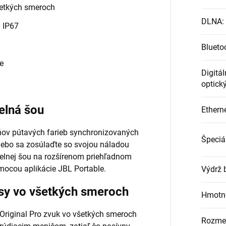
šetkých smeroch
DLNA
:
y IP67
Blueto
e
Digitá
optick
elná šou
Ethern
ňov pútavých farieb synchronizovaných
Špeciá
lebo sa zosúlaďte so svojou náladou
telnej šou na rozšírenom priehľadnom
mocou aplikácie JBL Portable.
Výdrž b
sy vo všetkých smeroch
Hmotno
 Original Pro zvuk vo všetkých smeroch
Rozmer