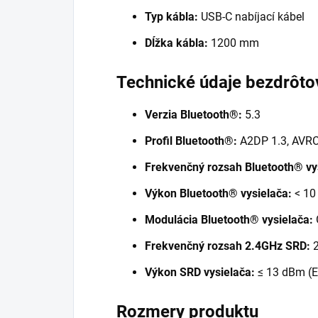
Typ kábla:
USB-C nabíjací kábel
Dĺžka kábla:
1200 mm
Technické údaje bezdrôto
Verzia Bluetooth®:
5.3
Profil Bluetooth®:
A2DP 1.3, AVRC
Frekvenčný rozsah Bluetooth® vy
Výkon Bluetooth® vysielača:
< 10
Modulácia Bluetooth® vysielača:
Frekvenčný rozsah 2.4GHz SRD:
2
Výkon SRD vysielača:
≤ 13 dBm (E
Rozmery produktu