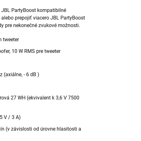
 JBL PartyBoost kompatibilné
 alebo prepojiť viacero JBL PartyBoost
dy pre nekonečné zvukové možnosti.
 tweeter
fer, 10 W RMS pre tweeter
 (axiálne, - 6 dB )
ová 27 WH (ekvivalent k 3,6 V 7500
5 V / 3 A)
n (v závislosti od úrovne hlasitosti a