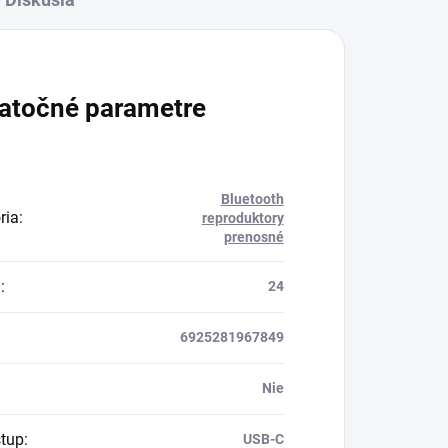
atočné parametre
Bluetooth
ria
:
reproduktory
prenosné
a
:
24
6925281967849
Nie
tup
:
USB-C