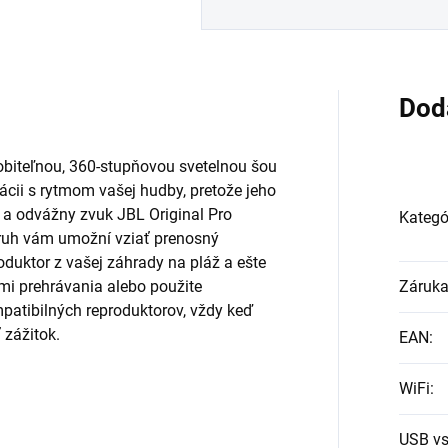
Dod
sobiteľnou, 360-stupňovou svetelnou šou
ácii s rytmom vašej hudby, pretože jeho
 a odvážny zvuk JBL Original Pro
Kategó
ruh vám umožní vziať prenosný
duktor z vašej záhrady na pláž a ešte
Záruk
ami prehrávania alebo použite
patibilných reproduktorov, vždy keď
 zážitok.
EAN
:
WiFi
:
USB vs