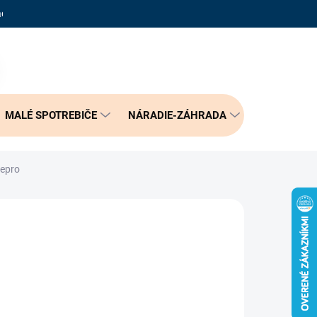
adené otázky
Reklamačný poriadok
Doprava a možnosť platby
PRÁZDNY KOŠÍK
NÁKUPNÝ
KOŠÍK
MALÉ SPOTREBIČE
NÁRADIE-ZÁHRADA
BÝVANIE
Repro