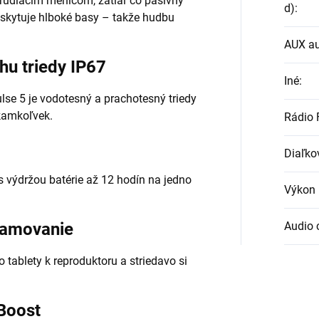
rúdiacim meničom, zatiaľ čo pasívny
d)
:
oskytuje hlboké basy – takže hudbu
AUX au
hu triedy IP67
Iné
:
se 5 je vodotesný a prachotesný triedy
 kamkoľvek.
Rádio
Diaľko
s výdržou batérie až 12 hodín na jedno
Výkon 
Audio 
eamovanie
 tablety k reproduktoru a striedavo si
Boost