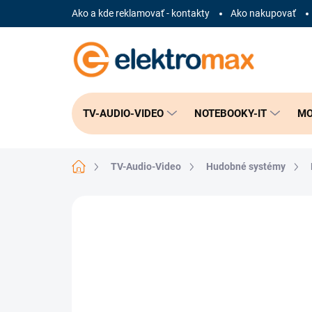
Prejsť
Ako a kde reklamovať - kontakty
Ako nakupovať
na
obsah
TV-AUDIO-VIDEO
NOTEBOOKY-IT
MO
Domov
TV-Audio-Video
Hudobné systémy
Neohodnotené
Podrobnosti hodnote