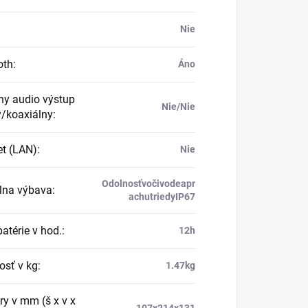
Nie
oth
:
Áno
lny audio výstup
Nie/Nie
ý/koaxiálny
:
et (LAN)
:
Nie
Odolnosťvočivodeapr
lna výbava
:
achutriedyIP67
atérie v hod.
:
12h
sť v kg
:
1.47kg
y v mm (š x v x
107x214x131