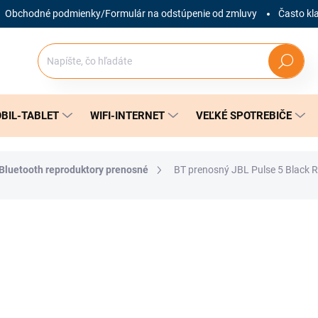
Obchodné podmienky/Formulár na odstúpenie od zmluvy
Často kl
Hľadať
BIL-TABLET
WIFI-INTERNET
VEĽKÉ SPOTREBIČE
Bluetooth reproduktory prenosné
BT prenosný JBL Pulse 5 Black 
nia
ZNAČKA:
JBL
259 €
Jednotková
SKLADOM
(1 KS)
cena: