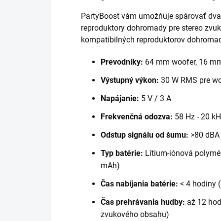
PartyBoost vám umožňuje spárovať dva
reproduktory dohromady pre stereo zvuk
kompatibilných reproduktorov dohroma
Prevodníky:
64 mm woofer, 16 mm
Výstupný výkon:
30 W RMS pre woo
Napájanie:
5 V / 3 A
Frekvenčná odozva:
58 Hz - 20 kHz
Odstup signálu od šumu:
>80 dBA
Typ batérie:
Lítium-iónová polymér
mAh)
Čas nabíjania batérie:
< 4 hodiny (
Čas prehrávania hudby:
až 12 hodí
zvukového obsahu)