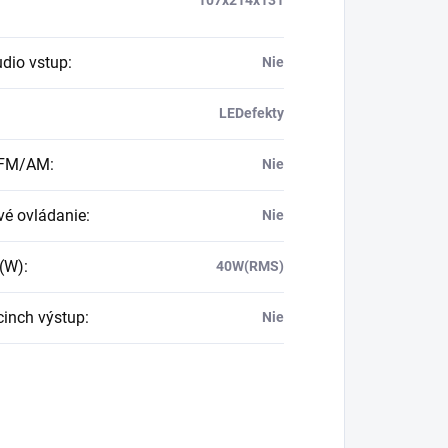
dio vstup
:
Nie
LEDefekty
 FM/AM
:
Nie
vé ovládanie
:
Nie
(W)
:
40W(RMS)
cinch výstup
:
Nie