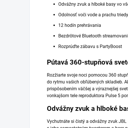
Odvážny zvuk a hlboké basy vo v
Odolnosť voči vode a prachu tried
12 hodín prehrávania
Bezdrôtové Bluetooth streamovani
Rozprúďte zábavu s PartyBoost
Pútavá 360-stupňová svet
Rozžiarte svoje noci pomocou 360 stup
do rytmu vašich obľúbených skladieb. A
prispôsobením väčšej a výraznejšej sve
vonkajšom tele reproduktora Pulse 5 po
Odvážny zvuk a hlboké ba
Vychutnáte si čistý a odvážny zvuk JBL