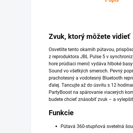
Zvuk, ktorý môžete vidieť
Osvetlite tento okamih pútavou, prispô
z reproduktora JBL Pulse 5 v synchroniz
hore prúdiaci menič vydáva hlboké basy
Sound vo všetkých smeroch. Pevný pop
prachotesný a vodotesný Bluetooth repro
ďalej. Tancujte až do úsvitu s 12 hodin
PartyBoost na spárovanie viacerých kom
budete chcieť znásobiť zvuk – a vylepšiť
Funkcie
Pútavá 360-stupňová svetelná šou