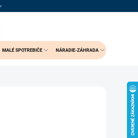
adené otázky
Reklamačný poriadok
Doprava a možnosť platby
PRÁZDNY KOŠÍK
NÁKUPNÝ
KOŠÍK
MALÉ SPOTREBIČE
NÁRADIE-ZÁHRADA
BÝVANIE