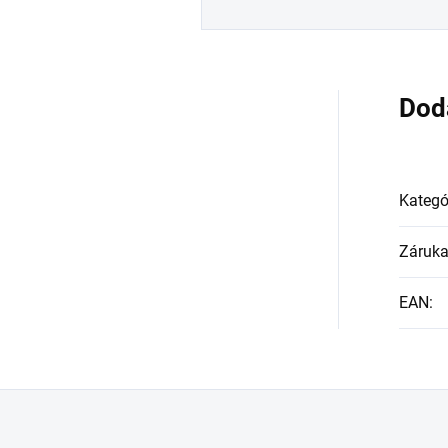
Dod
Kategó
Záruk
EAN
: