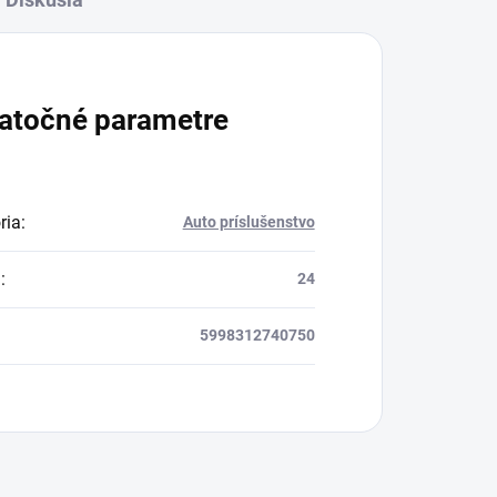
atočné parametre
ria
:
Auto príslušenstvo
a
:
24
5998312740750