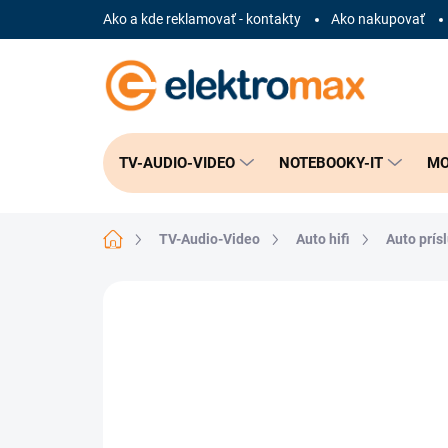
Prejsť
Ako a kde reklamovať - kontakty
Ako nakupovať
na
obsah
TV-AUDIO-VIDEO
NOTEBOOKY-IT
MO
Domov
TV-Audio-Video
Auto hifi
Auto prís
Neohodnotené
Podrobnosti hodnote