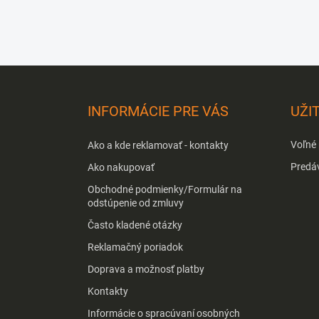
Z
á
p
INFORMÁCIE PRE VÁS
UŽI
ä
t
Voľné
Ako a kde reklamovať - kontakty
i
e
Predá
Ako nakupovať
Obchodné podmienky/Formulár na
odstúpenie od zmluvy
Často kladené otázky
Reklamačný poriadok
Doprava a možnosť platby
Kontakty
Informácie o spracúvaní osobných