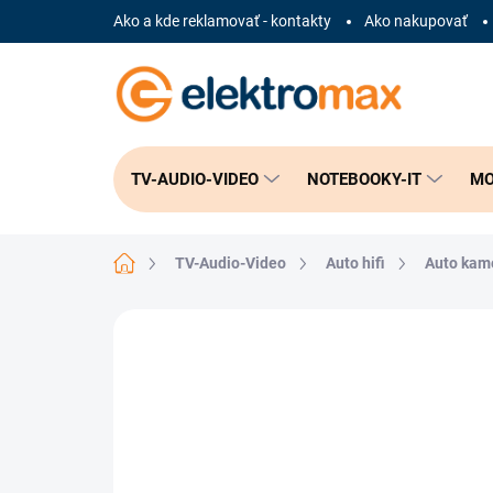
Prejsť
Ako a kde reklamovať - kontakty
Ako nakupovať
na
obsah
TV-AUDIO-VIDEO
NOTEBOOKY-IT
MO
Domov
TV-Audio-Video
Auto hifi
Auto kam
Neohodnotené
Podrobnosti hodnote