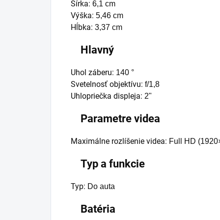
Šírka:
6,1 cm
Výška:
5,46 cm
Hĺbka:
3,37 cm
Hlavný
Uhol záberu:
140 °
Svetelnosť objektívu:
f/1,8
Uhlopriečka displeja:
2"
Parametre videa
Maximálne rozlíšenie videa:
Full HD (1920
Typ a funkcie
Typ:
D
o auta
Batéria