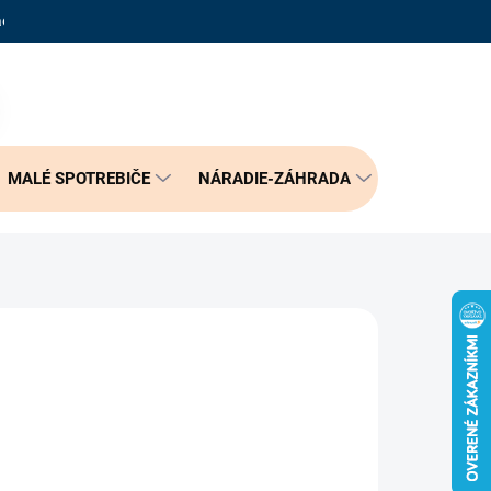
adené otázky
Reklamačný poriadok
Doprava a možnosť platby
PRÁZDNY KOŠÍK
NÁKUPNÝ
KOŠÍK
MALÉ SPOTREBIČE
NÁRADIE-ZÁHRADA
BÝVANIE