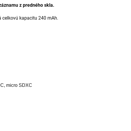
 záznamu z predného skla.
 celkovú kapacitu 240 mAh.
HC
,
micro SDXC