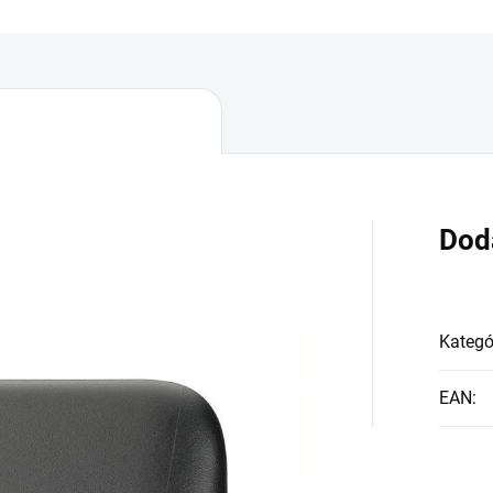
Dod
Kategó
EAN
: