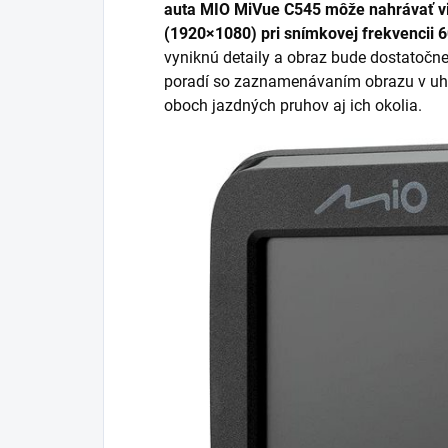
auta
MIO MiVue C545
môže nahrávať v
(1920×1080)
pri snímkovej frekvencii
6
vyniknú detaily a obraz bude dostatočne 
poradí so zaznamenávaním obrazu v uhl
oboch jazdných pruhov aj ich okolia.