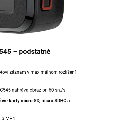
545 – podstatné
otoví záznam v maximálnom rozlíšení
C545 nahráva obraz pri 60 sn./s
ové karty
micro SD, micro SDHC a
4 a MP4