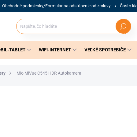
Obchodné podmienky/Formulár na odstúpenie od zmluvy
Často kl
Hľadať
BIL-TABLET
WIFI-INTERNET
VEĽKÉ SPOTREBIČE
ery
Mio MiVue C545 HDR Autokamera
nia
ZNAČKA:
MIO
84,99 €
Jednotková
SKLADOM
(1 KS)
cena: