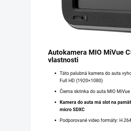
Autokamera MIO MiVue C
vlastnosti
Táto palubná kamera do auta vyh
Full HD (1920×1080)
Čierna skrinka do auta MIO MiVue 
Kamera do auta má slot na pamäť
micro SDXC
Podporované video formáty: H.26