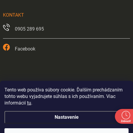
KONTAKT
0905 289 695
Facebook
Tento web používa súbory cookie. Ďalším prechádzaním
tohto webu vyjadrujete súhlas s ich používaním. Viac
informácií
tu
.
Prevádzka v Trnave je od 26.5.2026 trvale zatvorená.
Nastavenie
Eshop bude fungovať až do odvolania výpredajom
Zobraziť
tovaru - ceny sa budú postupne nastavovať. Položky kde
je stav skladu označený (1ks) mohli byť rozbalené alebo