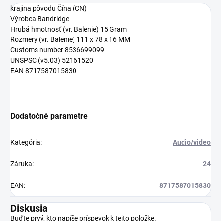
krajina pôvodu
Čína (CN)
Výrobca
Bandridge
Hrubá hmotnosť (vr. Balenie)
15 Gram
Rozmery (vr. Balenie)
111 x 78 x 16 MM
Customs number
8536699099
UNSPSC (v5.03)
52161520
EAN
8717587015830
Dodatočné parametre
Kategória
:
Audio/video
Záruka
:
24
EAN
:
8717587015830
Diskusia
Buďte prvý, kto napíše príspevok k tejto položke.