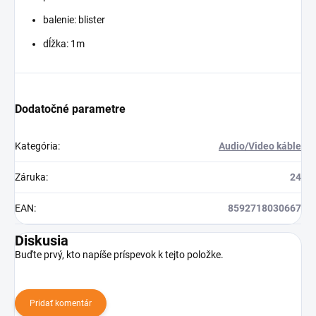
balenie: blister
dĺžka: 1m
Dodatočné parametre
Kategória
:
Audio/Video káble
Záruka
:
24
EAN
:
8592718030667
Diskusia
Buďte prvý, kto napíše príspevok k tejto položke.
Pridať komentár