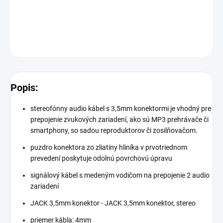
−
+
Pridať do košíka
OPÝTAŤ SA
Popis:
stereofónny audio kábel s 3,5mm konektormi je vhodný pre
prepojenie zvukových zariadení, ako sú MP3 prehrávače či
smartphony, so sadou reproduktorov či zosilňovačom.
puzdro konektora zo zliatiny hliníka v prvotriednom
prevedení poskytuje odolnú povrchovú úpravu
signálový kábel s medeným vodičom na prepojenie 2 audio
zariadení
JACK 3,5mm konektor - JACK 3,5mm konektor, stereo
priemer kábla: 4mm