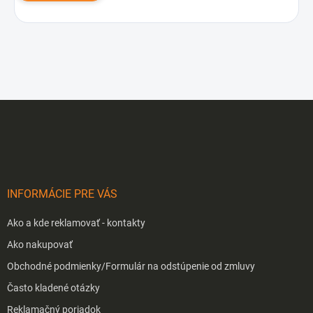
Z
á
p
ä
t
i
INFORMÁCIE PRE VÁS
e
Ako a kde reklamovať - kontakty
Ako nakupovať
Obchodné podmienky/Formulár na odstúpenie od zmluvy
Často kladené otázky
Reklamačný poriadok