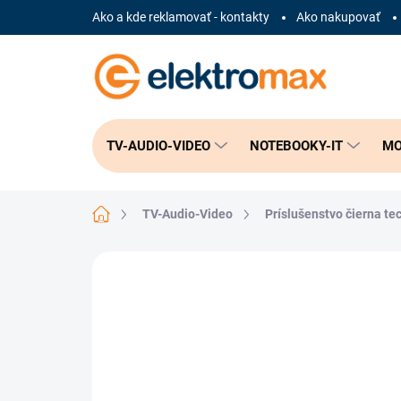
Prejsť
Ako a kde reklamovať - kontakty
Ako nakupovať
na
obsah
TV-AUDIO-VIDEO
NOTEBOOKY-IT
MO
Domov
TV-Audio-Video
Príslušenstvo čierna te
Neohodnotené
Podrobnosti hodnote