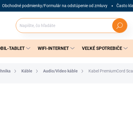
Obchodné podmienky/Formulár na odstúpenie od zmluvy
Často kl
Hľadať
BIL-TABLET
WIFI-INTERNET
VEĽKÉ SPOTREBIČE
chnika
Káble
Audio/Video káble
Kabel PremiumCord Sca
nia
ZNAČKA:
BANDRIDGE
3,99 €
Jednotková
SKLADOM
(1 KS)
cena: