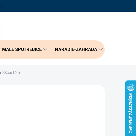
adené otázky
Reklamačný poriadok
Doprava a možnosť platby
PRÁZDNY KOŠÍK
NÁKUPNÝ
KOŠÍK
MALÉ SPOTREBIČE
NÁRADIE-ZÁHRADA
BÝVANIE
rt-Scart 2m