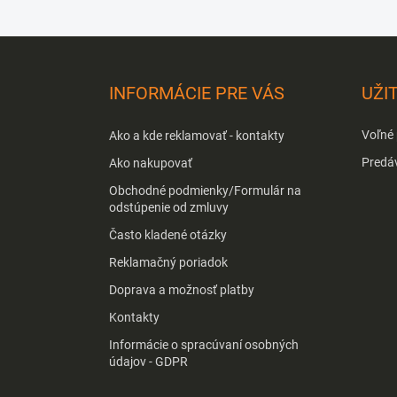
Z
á
p
INFORMÁCIE PRE VÁS
UŽI
ä
t
Voľné
Ako a kde reklamovať - kontakty
i
e
Predá
Ako nakupovať
Obchodné podmienky/Formulár na
odstúpenie od zmluvy
Často kladené otázky
Reklamačný poriadok
Doprava a možnosť platby
Kontakty
Informácie o spracúvaní osobných
údajov - GDPR