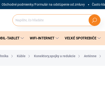
Obchodné podmienky/Formulár na odstúpenie od zmluvy
Často kl
Hľadať
BIL-TABLET
WIFI-INTERNET
VEĽKÉ SPOTREBIČE
chnika
Káble
Konektory,spojky a redukcie
Anténne
nia
ZNAČKA:
TRIAX
2,39 €
Jednotková
SKLADOM
(3 KS)
cena: