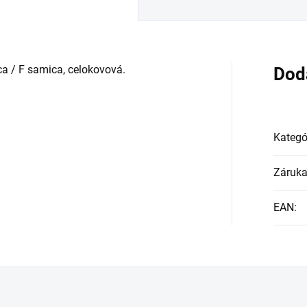
ca / F samica, celokovová.
Dod
Kategó
Záruk
EAN
: