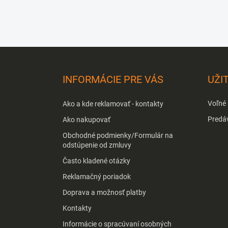
Z
á
p
INFORMÁCIE PRE VÁS
UŽI
ä
t
Voľné
Ako a kde reklamovať - kontakty
i
e
Predá
Ako nakupovať
Obchodné podmienky/Formulár na
odstúpenie od zmluvy
Často kladené otázky
Reklamačný poriadok
Doprava a možnosť platby
Kontakty
Informácie o spracúvaní osobných