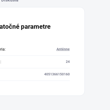
atočné parametre
ria
:
Anténne
a
:
24
4051366150160