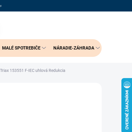
adené otázky
Reklamačný poriadok
Doprava a možnosť platby
PRÁZDNY KOŠÍK
NÁKUPNÝ
KOŠÍK
MALÉ SPOTREBIČE
NÁRADIE-ZÁHRADA
BÝVANIE
Triax 153551 F-IEC uhlová Redukcia