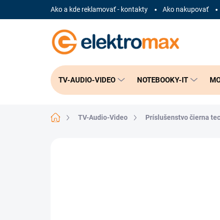
Prejsť
Ako a kde reklamovať - kontakty
Ako nakupovať
na
obsah
TV-AUDIO-VIDEO
NOTEBOOKY-IT
MO
Domov
TV-Audio-Video
Príslušenstvo čierna te
Neohodnotené
Podrobnosti hodnote