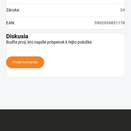
Záruka
:
24
EAN
:
5902934831178
Diskusia
Buďte prvý, kto napíše príspevok k tejto položke.
Pridať komentár
Z
á
p