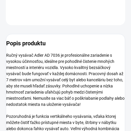
−
+
Pridať do košíka
OPÝTAŤ SA
Popis produktu
Ručný vysávač Adler AD 7036 je profesionálne zariadenie s
vysokou účinnosťou, ideálne pre pohodlné čistenie mnohých
miestností a interiéru vozidla. Vysoko kvalitný bezsáčkový
vysávač bude fungovať v každej domácnosti. Pracovný dosah až
7 metrov vám umožní vysávať celý byt alebo kanceláriu bez toho,
aby ste museli hľadať zásuvky. Pohodlné uchopenie a nízka
hmotnosť zariadenia uľahčujú pohyb medzi čistenými
miestnosťami. Nemusíte sa viac báť o poškriabanie podlahy alebo
nedostatok miesta na uloženie vysávača!
Pozoruhodná je funkcia vertikálneho vysávania, vďaka ktorej
môžete čistiť ťažko prístupné miesta v byte, štrbiny v nábytku
alebo dokonca ľahko vysávať auto. Veľmi výhodná kombinácia