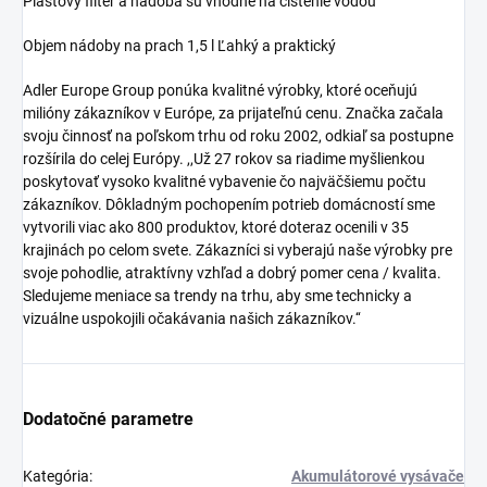
Plastový filter a nádoba sú vhodné na čistenie vodou
Objem nádoby na prach 1,5 l Ľahký a praktický
Adler Europe Group ponúka kvalitné výrobky, ktoré oceňujú
milióny zákazníkov v Európe, za prijateľnú cenu. Značka začala
svoju činnosť na poľskom trhu od roku 2002, odkiaľ sa postupne
rozšírila do celej Európy. ,,Už 27 rokov sa riadime myšlienkou
poskytovať vysoko kvalitné vybavenie čo najväčšiemu počtu
zákazníkov. Dôkladným pochopením potrieb domácností sme
vytvorili viac ako 800 produktov, ktoré doteraz ocenili v 35
krajinách po celom svete. Zákazníci si vyberajú naše výrobky pre
svoje pohodlie, atraktívny vzhľad a dobrý pomer cena / kvalita.
Sledujeme meniace sa trendy na trhu, aby sme technicky a
vizuálne uspokojili očakávania našich zákazníkov.‘‘
Dodatočné parametre
Kategória
:
Akumulátorové vysávače