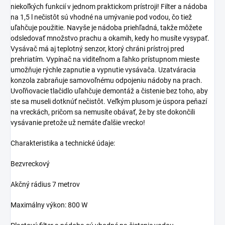
niekoľkých funkcií v jednom praktickom prístroji! Filter a nádoba
na 1,5 l nečistôt sú vhodné na umývanie pod vodou, čo tiež
uľahčuje použitie. Navyše je nádoba priehľadná, takže môžete
odsledovať množstvo prachu a okamih, kedy ho musíte vysypať.
Vysávač má aj teplotný senzor, ktorý chráni prístroj pred
prehriatím. Vypínač na viditeľnom a ľahko prístupnom mieste
umožňuje rýchle zapnutie a vypnutie vysávača. Uzatváracia
konzola zabraňuje samovoľnému odpojeniu nádoby na prach.
Uvoľňovacie tlačidlo uľahčuje demontáž a čistenie bez toho, aby
ste sa museli dotknúť nečistôt. Veľkým plusom je úspora peňazí
na vreckách, pričom sa nemusíte obávať, že by ste dokončili
vysávanie pretože už nemáte ďalšie vrecko!
Charakteristika a technické údaje:
Bezvreckový
Akčný rádius 7 metrov
Maximálny výkon: 800 W